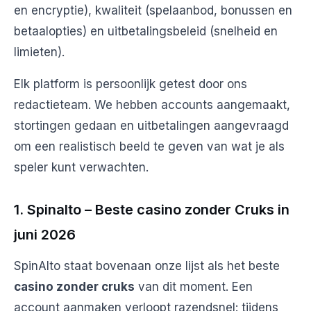
en encryptie), kwaliteit (spelaanbod, bonussen en
betaalopties) en uitbetalingsbeleid (snelheid en
limieten).
Elk platform is persoonlijk getest door ons
redactieteam. We hebben accounts aangemaakt,
stortingen gedaan en uitbetalingen aangevraagd
om een realistisch beeld te geven van wat je als
speler kunt verwachten.
1. Spinalto – Beste casino zonder Cruks in
juni 2026
SpinAlto staat bovenaan onze lijst als het beste
casino zonder cruks
van dit moment. Een
account aanmaken verloopt razendsnel: tijdens