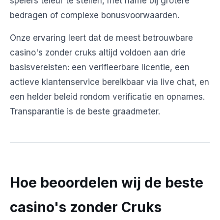
spelers teleur te stellen, met name bij grotere
bedragen of complexe bonusvoorwaarden.
Onze ervaring leert dat de meest betrouwbare
casino's zonder cruks altijd voldoen aan drie
basisvereisten: een verifieerbare licentie, een
actieve klantenservice bereikbaar via live chat, en
een helder beleid rondom verificatie en opnames.
Transparantie is de beste graadmeter.
Hoe beoordelen wij de beste
casino's zonder Cruks