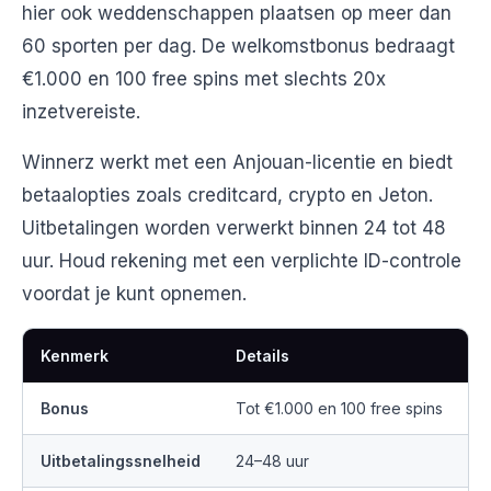
hier ook weddenschappen plaatsen op meer dan
60 sporten per dag. De welkomstbonus bedraagt
€1.000 en 100 free spins met slechts 20x
inzetvereiste.
Winnerz werkt met een Anjouan-licentie en biedt
betaalopties zoals creditcard, crypto en Jeton.
Uitbetalingen worden verwerkt binnen 24 tot 48
uur. Houd rekening met een verplichte ID-controle
voordat je kunt opnemen.
Kenmerk
Details
Bonus
Tot €1.000 en 100 free spins
Uitbetalingssnelheid
24–48 uur