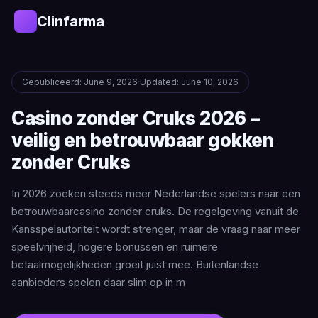
Clinfarma
C
Gepubliceerd: June 9, 2026
·
Updated: June 10, 2026
Casino zonder Cruks 2026 –
veilig en betrouwbaar gokken
zonder Cruks
In 2026 zoeken steeds meer Nederlandse spelers naar een
betrouwbaarcasino zonder cruks. De regelgeving vanuit de
Kansspelautoriteit wordt strenger, maar de vraag naar meer
speelvrijheid, hogere bonussen en ruimere
betaalmogelijkheden groeit juist mee. Buitenlandse
aanbieders spelen daar slim op in m