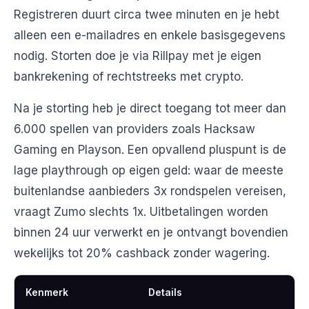
Registreren duurt circa twee minuten en je hebt
alleen een e-mailadres en enkele basisgegevens
nodig. Storten doe je via Rillpay met je eigen
bankrekening of rechtstreeks met crypto.
Na je storting heb je direct toegang tot meer dan
6.000 spellen van providers zoals Hacksaw
Gaming en Playson. Een opvallend pluspunt is de
lage playthrough op eigen geld: waar de meeste
buitenlandse aanbieders 3x rondspelen vereisen,
vraagt Zumo slechts 1x. Uitbetalingen worden
binnen 24 uur verwerkt en je ontvangt bovendien
wekelijks tot 20% cashback zonder wagering.
Kenmerk
Details