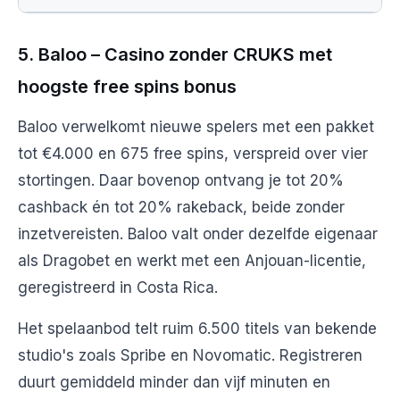
5. Baloo – Casino zonder CRUKS met
hoogste free spins bonus
Baloo verwelkomt nieuwe spelers met een pakket
tot €4.000 en 675 free spins, verspreid over vier
stortingen. Daar bovenop ontvang je tot 20%
cashback én tot 20% rakeback, beide zonder
inzetvereisten. Baloo valt onder dezelfde eigenaar
als Dragobet en werkt met een Anjouan-licentie,
geregistreerd in Costa Rica.
Het spelaanbod telt ruim 6.500 titels van bekende
studio's zoals Spribe en Novomatic. Registreren
duurt gemiddeld minder dan vijf minuten en