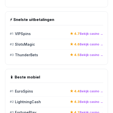
⚡ Snelste uitbetalingen
VIPSpins
★ 4.7
#1
Bekijk casino →
SlotsMagic
★ 4.6
#2
Bekijk casino →
ThunderBets
★ 4.5
#3
Bekijk casino →
📱 Beste mobiel
EuroSpins
★ 4.4
#1
Bekijk casino →
LightningCash
★ 4.3
#2
Bekijk casino →
FortunePlay
★ 4.2
#3
Bekijk casino →