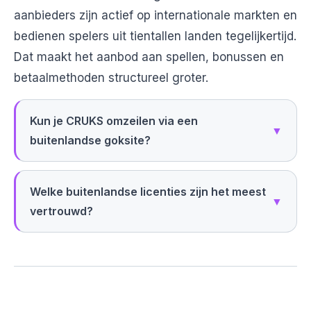
aanbieders zijn actief op internationale markten en
bedienen spelers uit tientallen landen tegelijkertijd.
Dat maakt het aanbod aan spellen, bonussen en
betaalmethoden structureel groter.
Kun je CRUKS omzeilen via een
▼
buitenlandse goksite?
Welke buitenlandse licenties zijn het meest
▼
vertrouwd?