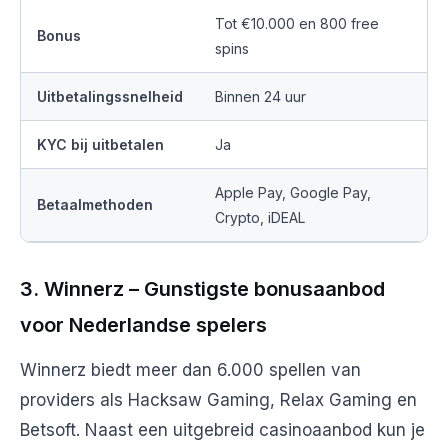
Tot €10.000 en 800 free
Bonus
spins
Uitbetalingssnelheid
Binnen 24 uur
KYC bij uitbetalen
Ja
Apple Pay, Google Pay,
Betaalmethoden
Crypto, iDEAL
3. Winnerz – Gunstigste bonusaanbod
voor Nederlandse spelers
Winnerz biedt meer dan 6.000 spellen van
providers als Hacksaw Gaming, Relax Gaming en
Betsoft. Naast een uitgebreid casinoaanbod kun je