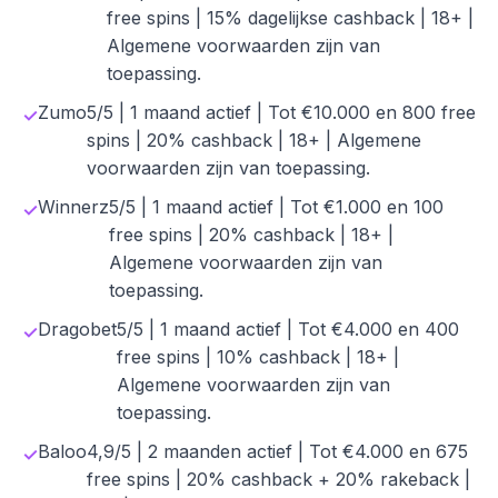
free spins | 15% dagelijkse cashback | 18+ |
Algemene voorwaarden zijn van
toepassing.
Zumo
5/5 | 1 maand actief | Tot €10.000 en 800 free
spins | 20% cashback | 18+ | Algemene
voorwaarden zijn van toepassing.
Winnerz
5/5 | 1 maand actief | Tot €1.000 en 100
free spins | 20% cashback | 18+ |
Algemene voorwaarden zijn van
toepassing.
Dragobet
5/5 | 1 maand actief | Tot €4.000 en 400
free spins | 10% cashback | 18+ |
Algemene voorwaarden zijn van
toepassing.
Baloo
4,9/5 | 2 maanden actief | Tot €4.000 en 675
free spins | 20% cashback + 20% rakeback |